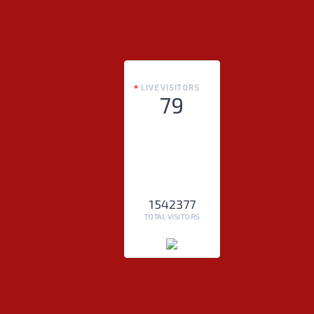
LIVE VISITORS
79
1542377
TOTAL VISITORS