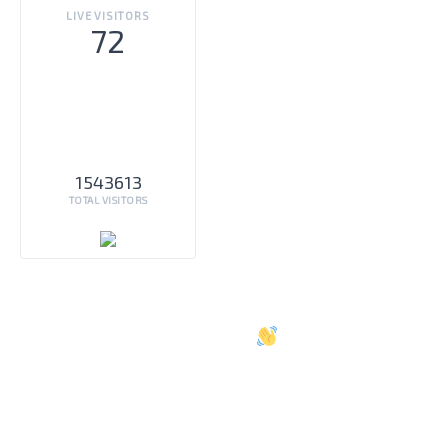
LIVE VISITORS
72
1543613
TOTAL VISITORS
Oh salut
Je suis ravi de vous rencontrer.
Inscrivez-vous pour recevoir du contenu
de qualité dans votre boîte de réception,