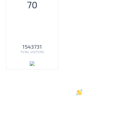
70
1543731
TOTAL VISITORS
Oh salut
Je suis ravi de vous rencontrer.
Inscrivez-vous pour recevoir du contenu
de qualité dans votre boîte de réception,
chaque mois.