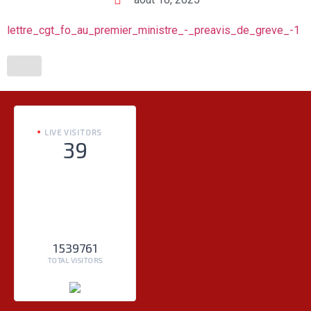
lettre_cgt_fo_au_premier_ministre_-_preavis_de_greve_-1
LIVE VISITORS
39
1539761
TOTAL VISITORS