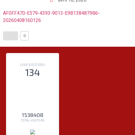
AF0FF470-E579-4393-9013-E9B1384879B6-
20260408160126
0
LIVE VISITORS
134
1538408
TOTAL VISITORS